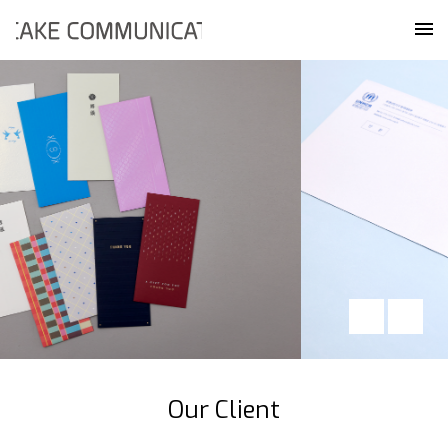
Skip
케이크커뮤니케이션즈
to
메
content
Our Client