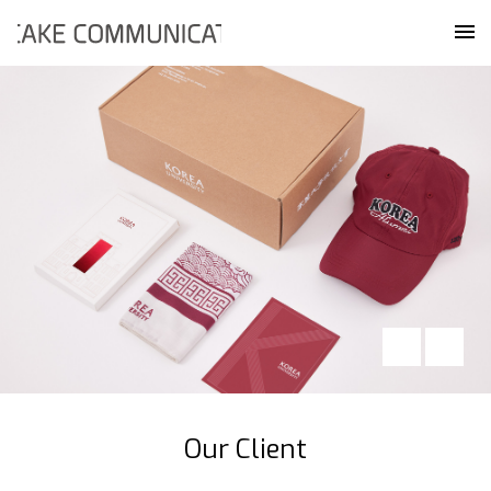
Skip
케이크커뮤니케이션즈
to
메
content
Our Client