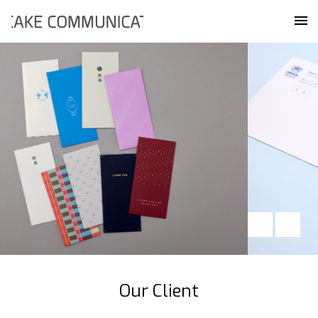
Skip
케이크커뮤니케이션즈
to
메
content
Our Client